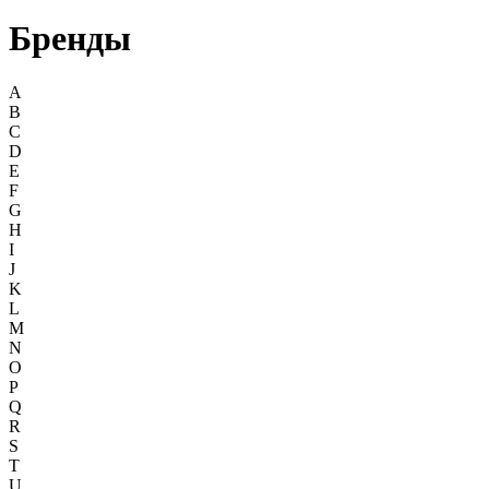
Бренды
A
B
C
D
E
F
G
H
I
J
K
L
M
N
O
P
Q
R
S
T
U