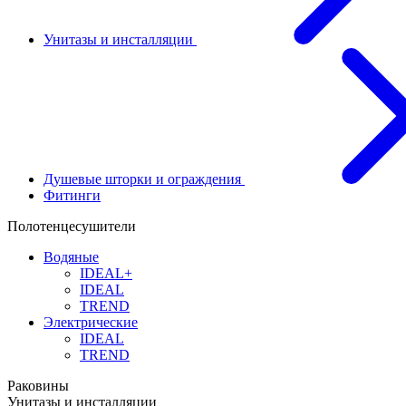
Унитазы и инсталляции
Душевые шторки и ограждения
Фитинги
Полотенцесушители
Водяные
IDEAL+
IDEAL
TREND
Электрические
IDEAL
TREND
Раковины
Унитазы и инсталляции