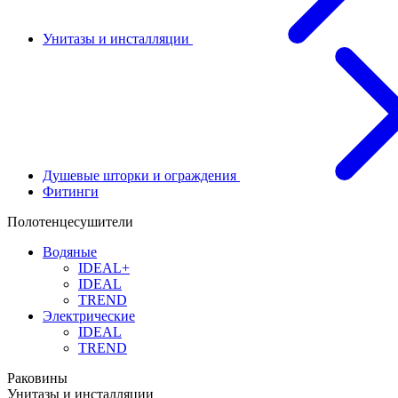
Унитазы и инсталляции
Душевые шторки и ограждения
Фитинги
Полотенцесушители
Водяные
IDEAL+
IDEAL
TREND
Электрические
IDEAL
TREND
Раковины
Унитазы и инсталляции