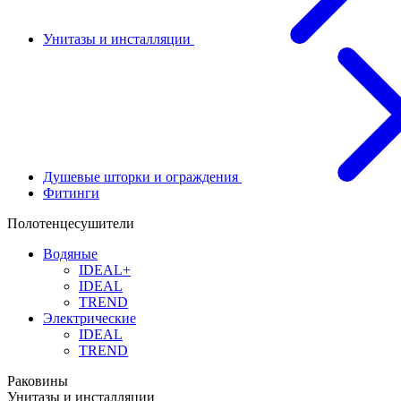
Унитазы и инсталляции
Душевые шторки и ограждения
Фитинги
Полотенцесушители
Водяные
IDEAL+
IDEAL
TREND
Электрические
IDEAL
TREND
Раковины
Унитазы и инсталляции