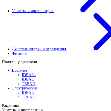
Унитазы и инсталляции
Душевые шторки и ограждения
Фитинги
Полотенцесушители
Водяные
IDEAL+
IDEAL
TREND
Электрические
IDEAL
TREND
Раковины
Унитазы и инсталляции