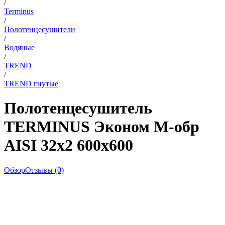
/
Terminus
/
Полотенцесушители
/
Водяные
/
TREND
/
TREND гнутые
Полотенцесушитель
TERMINUS Эконом М-обр
AISI 32х2 600х600
Обзор
Отзывы (0)