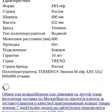
Характеристики
Форма
МП-обр
Страна
Россия
Ширина
600 мм
Высота
632 мм
Бренд
Terminus
Тип полотенцесушителя
Водяной
Межосевое расстояние (мм)
600
Проводка
Нет
Подключение
Боковое
Гарантия
10 лет
Серия
TREND
Страна бренда
Россия
Полотенцесушитель TERMINUS Эконом М-обр AISI 32х2
600х600 отзывы
Обмен или возврат
Вернем или обменяем на другой товар
Бесплатная доставка по Москве
Вам не придется платить за
доставку
Гарантия и качество
Гарантированный возврат товара
течение 7 дней
On-line оплата на сайте
Оплата производится