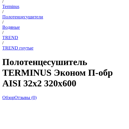
/
Terminus
/
Полотенцесушители
/
Водяные
/
TREND
/
TREND гнутые
Полотенцесушитель
TERMINUS Эконом П-обр
AISI 32х2 320х600
Обзор
Отзывы (0)