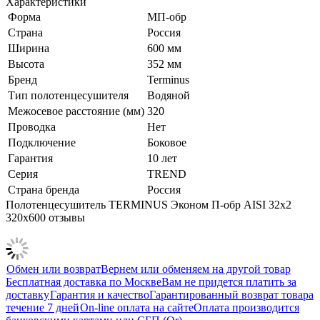
Характеристики
Форма
МП-обр
Страна
Россия
Ширина
600 мм
Высота
352 мм
Бренд
Terminus
Тип полотенцесушителя
Водяной
Межосевое расстояние (мм)
320
Проводка
Нет
Подключение
Боковое
Гарантия
10 лет
Серия
TREND
Страна бренда
Россия
Полотенцесушитель TERMINUS Эконом П-обр AISI 32х2
320х600 отзывы
Обмен или возврат
Вернем или обменяем на другой товар
Бесплатная доставка по Москве
Вам не придется платить за
доставку
Гарантия и качество
Гарантированный возврат товара
течение 7 дней
On-line оплата на сайте
Оплата производится