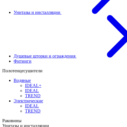
Унитазы и инсталляции
Душевые шторки и ограждения
Фитинги
Полотенцесушители
Водяные
IDEAL+
IDEAL
TREND
Электрические
IDEAL
TREND
Раковины
Унитазы и инсталляции