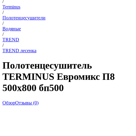
/
Terminus
/
Полотенцесушители
/
Водяные
/
TREND
/
TREND лесенка
Полотенцесушитель
TERMINUS Евромикс П8
500х800 бп500
Обзор
Отзывы (0)