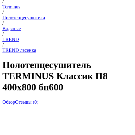
/
Terminus
/
Полотенцесушители
/
Водяные
/
TREND
/
TREND лесенка
Полотенцесушитель
TERMINUS Классик П8
400х800 бп600
Обзор
Отзывы (0)