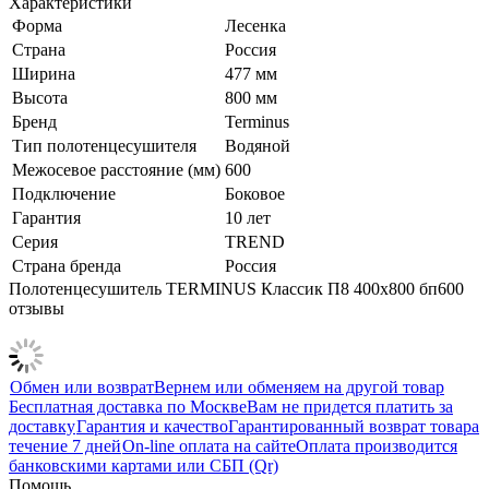
Характеристики
Форма
Лесенка
Страна
Россия
Ширина
477 мм
Высота
800 мм
Бренд
Terminus
Тип полотенцесушителя
Водяной
Межосевое расстояние (мм)
600
Подключение
Боковое
Гарантия
10 лет
Серия
TREND
Страна бренда
Россия
Полотенцесушитель TERMINUS Классик П8 400х800 бп600
отзывы
Обмен или возврат
Вернем или обменяем на другой товар
Бесплатная доставка по Москве
Вам не придется платить за
доставку
Гарантия и качество
Гарантированный возврат товара
течение 7 дней
On-line оплата на сайте
Оплата производится
банковскими картами или СБП (Qr)
Помощь