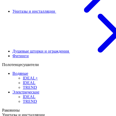
Унитазы и инсталляции
Душевые шторки и ограждения
Фитинги
Полотенцесушители
Водяные
IDEAL+
IDEAL
TREND
Электрические
IDEAL
TREND
Раковины
Унитазы и инсталляции