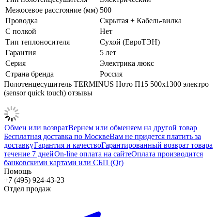
Межосевое расстояние (мм)
500
Проводка
Скрытая + Кабель-вилка
С полкой
Нет
Тип теплоносителя
Сухой (ЕвроТЭН)
Гарантия
5 лет
Серия
Электрика люкс
Страна бренда
Россия
Полотенцесушитель TERMINUS Ното П15 500х1300 электро
(sensor quick touch) отзывы
Обмен или возврат
Вернем или обменяем на другой товар
Бесплатная доставка по Москве
Вам не придется платить за
доставку
Гарантия и качество
Гарантированный возврат товара
течение 7 дней
On-line оплата на сайте
Оплата производится
банковскими картами или СБП (Qr)
Помощь
+7 (495) 924-43-23
Отдел продаж