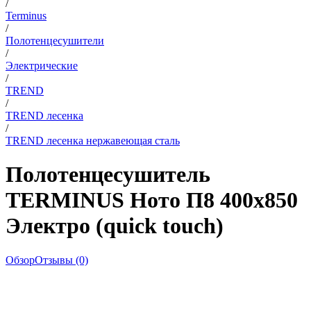
/
Terminus
/
Полотенцесушители
/
Электрические
/
TREND
/
TREND лесенка
/
TREND лесенка нержавеющая сталь
Полотенцесушитель
TERMINUS Ното П8 400х850
Электро (quick touch)
Обзор
Отзывы (0)