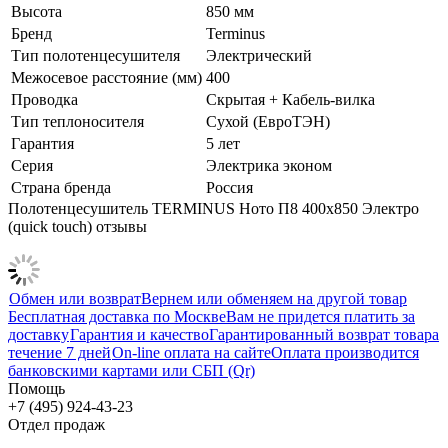
Высота
850 мм
Бренд
Terminus
Тип полотенцесушителя
Электрический
Межосевое расстояние (мм)
400
Проводка
Скрытая + Кабель-вилка
Тип теплоносителя
Сухой (ЕвроТЭН)
Гарантия
5 лет
Серия
Электрика эконом
Страна бренда
Россия
Полотенцесушитель TERMINUS Ното П8 400х850 Электро
(quick touch) отзывы
Обмен или возврат
Вернем или обменяем на другой товар
Бесплатная доставка по Москве
Вам не придется платить за
доставку
Гарантия и качество
Гарантированный возврат товара
течение 7 дней
On-line оплата на сайте
Оплата производится
банковскими картами или СБП (Qr)
Помощь
+7 (495) 924-43-23
Отдел продаж