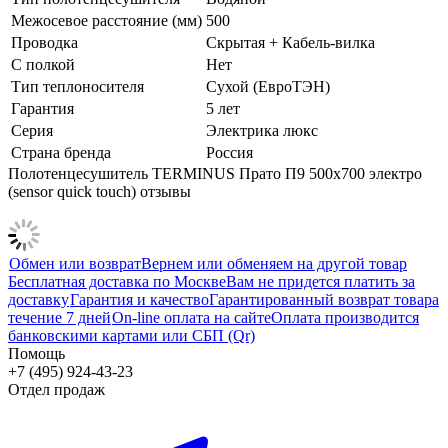
Межосевое расстояние (мм)
500
Проводка
Скрытая + Кабель-вилка
С полкой
Нет
Тип теплоносителя
Сухой (ЕвроТЭН)
Гарантия
5 лет
Серия
Электрика люкс
Страна бренда
Россия
Полотенцесушитель TERMINUS Прато П9 500х700 электро
(sensor quick touch) отзывы
Обмен или возврат
Вернем или обменяем на другой товар
Бесплатная доставка по Москве
Вам не придется платить за
доставку
Гарантия и качество
Гарантированный возврат товара
течение 7 дней
On-line оплата на сайте
Оплата производится
банковскими картами или СБП (Qr)
Помощь
+7 (495) 924-43-23
Отдел продаж