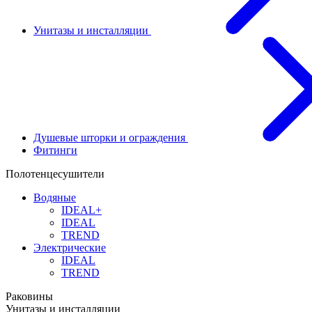
Унитазы и инсталляции
Душевые шторки и ограждения
Фитинги
Полотенцесушители
Водяные
IDEAL+
IDEAL
TREND
Электрические
IDEAL
TREND
Раковины
Унитазы и инсталляции