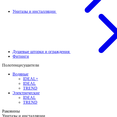
Унитазы и инсталляции
Душевые шторки и ограждения
Фитинги
Полотенцесушители
Водяные
IDEAL+
IDEAL
TREND
Электрические
IDEAL
TREND
Раковины
Унитазы и инсталляции